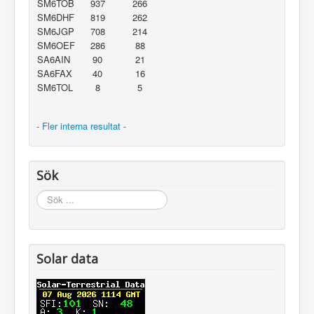
SM6TOB
937
266
SM6DHF
819
262
SM6JGP
708
214
SM6OEF
286
88
SA6AIN
90
21
SA6FAX
40
16
SM6TOL
8
5
- Fler interna resultat -
Sök
Sök
...
Solar data