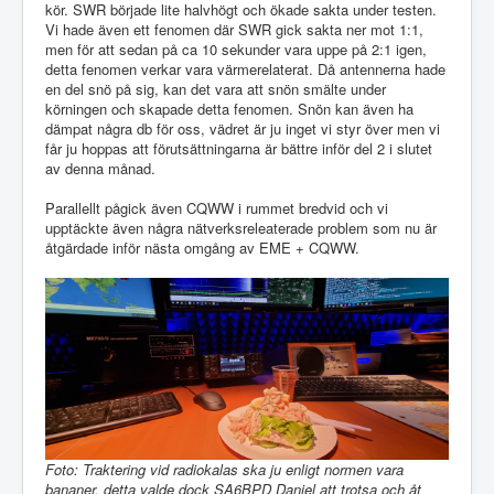
kör. SWR började lite halvhögt och ökade sakta under testen.
Vi hade även ett fenomen där SWR gick sakta ner mot 1:1,
men för att sedan på ca 10 sekunder vara uppe på 2:1 igen,
detta fenomen verkar vara värmerelaterat. Då antennerna hade
en del snö på sig, kan det vara att snön smälte under
körningen och skapade detta fenomen. Snön kan även ha
dämpat några db för oss, vädret är ju inget vi styr över men vi
får ju hoppas att förutsättningarna är bättre inför del 2 i slutet
av denna månad.
Parallellt pågick även CQWW i rummet bredvid och vi
upptäckte även några nätverksreleaterade problem som nu är
åtgärdade inför nästa omgång av EME + CQWW.
Foto: Traktering vid radiokalas ska ju enligt normen vara
bananer, detta valde dock SA6BPD Daniel att trotsa och åt