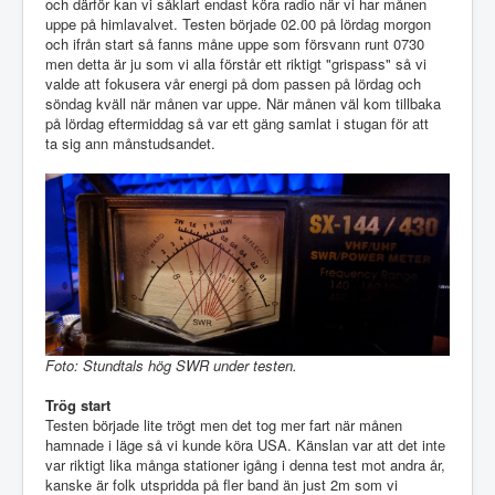
och därför kan vi såklart endast köra radio när vi har månen
uppe på himlavalvet. Testen började 02.00 på lördag morgon
och ifrån start så fanns måne uppe som försvann runt 0730
men detta är ju som vi alla förstår ett riktigt "grispass" så vi
valde att fokusera vår energi på dom passen på lördag och
söndag kväll när månen var uppe. När månen väl kom tillbaka
på lördag eftermiddag så var ett gäng samlat i stugan för att
ta sig ann månstudsandet.
Foto: Stundtals hög SWR under testen.
Trög start
Testen började lite trögt men det tog mer fart när månen
hamnade i läge så vi kunde köra USA. Känslan var att det inte
var riktigt lika många stationer igång i denna test mot andra år,
kanske är folk utspridda på fler band än just 2m som vi