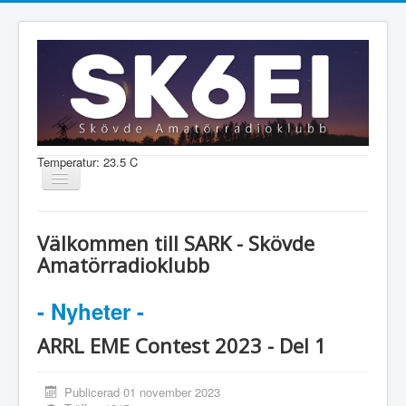
Temperatur: 23.5 C
Visa/dölj
navigering
Nyheter
Välkommen till SARK - Skövde
Information
Amatörradioklubb
Aktiviteter
- Nyheter -
Medlem
ARRL EME Contest 2023 - Del 1
Shop
Publicerad 01 november 2023