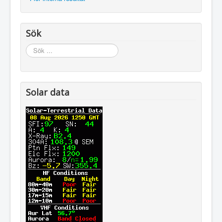
Sök
Sök
...
Solar data