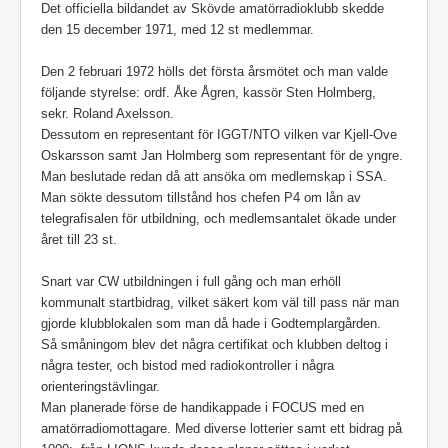
Det officiella bildandet av Skövde amatörradioklubb skedde
den 15 december 1971, med 12 st medlemmar.
Den 2 februari 1972 hölls det första årsmötet och man valde
följande styrelse: ordf. Åke Ågren, kassör Sten Holmberg,
sekr. Roland Axelsson.
Dessutom en representant för IGGT/NTO vilken var Kjell-Ove
Oskarsson samt Jan Holmberg som representant för de yngre.
Man beslutade redan då att ansöka om medlemskap i SSA.
Man sökte dessutom tillstånd hos chefen P4 om lån av
telegrafisalen för utbildning, och medlemsantalet ökade under
året till 23 st.
Snart var CW utbildningen i full gång och man erhöll
kommunalt startbidrag, vilket säkert kom väl till pass när man
gjorde klubblokalen som man då hade i Godtemplargården.
Så småningom blev det några certifikat och klubben deltog i
några tester, och bistod med radiokontroller i några
orienteringstävlingar.
Man planerade förse de handikappade i FOCUS med en
amatörradiomottagare. Med diverse lotterier samt ett bidrag på