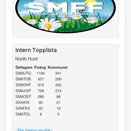
Intern Topplista
North Hunt
Deltagare
Poäng
Kommuner
SM6LPG
1184
341
SM6TOB
937
266
SM6DHF
819
262
SM6JGP
708
214
SM6OEF
286
88
SA6AIN
90
21
SA6FAX
40
16
SM6TOL
8
5
- Fler interna resultat -