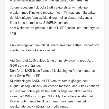
efter förhandlingar med kommunen dessutom hyresfritt!
70 cm-repeatern fick också ett cavitetsfilter vi hade lite
problem med Kinekulle repeatern och TV mastens fältstyrka,
det blev någon form av blandning mellan dessa frekvenser
filtret konstruerades av SM6EUH Lennart,
som lyckades att pressa in detta i "SRA lådan" ett konststycke
i sig.
En värvningskampanj bland länets amatörer sattes i verket och
medlemsantalet ökade avsevärt.
Vid årsmötet 1985 valdes ännu en ny styrelse nu med Jan, -
GOR som ordförande.
Dan-Ake, -MKB hade flyttat till Lidköping varför han ersattes
med Swen-Erik, -LPF.
Klubbtidningen SARK-NYTT kom för första gången och i
augusti deltog klubben vid Vadsbo-mässan, där vi fick chansen
att visa vår hobby på ett fint sätt. Många kontakter kördes
såväl på CW/foni som på RTTY. Mycket arbete innebar det
förstås och många frivilliga timmar i montern, men det
resulterade dock i några nya medlemmar.