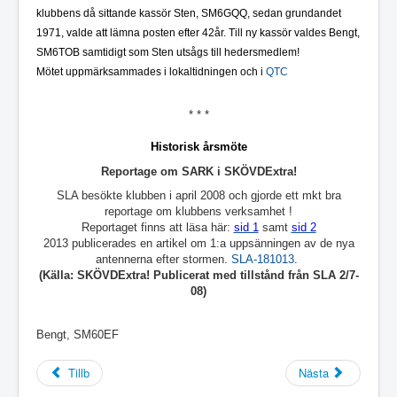
klubbens då sittande kassör Sten, SM6GQQ, sedan grundandet
1971, valde att lämna posten efter 42år. Till ny kassör valdes Bengt,
SM6TOB samtidigt som Sten utsågs till hedersmedlem!
Mötet uppmärksammades i lokaltidningen och i
QTC
* * *
Historisk årsmöte
Reportage om SARK i SKÖVDExtra!
SLA besökte klubben i april 2008 och gjorde ett mkt bra
reportage om klubbens verksamhet !
Reportaget finns att läsa här:
sid 1
samt
sid 2
2013 publicerades en artikel om 1:a uppsänningen av de nya
antennerna efter stormen.
SLA-181013
.
(Källa: SKÖVDExtra! Publicerat med tillstånd från SLA 2/7-
08)
Bengt, SM60EF
Tillb
Nästa