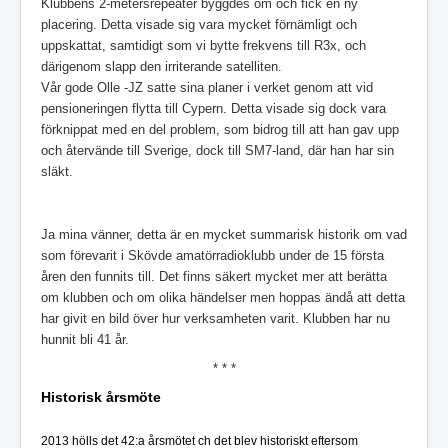
Klubbens 2-metersrepeater byggdes om och fick en ny
placering. Detta visade sig vara mycket förnämligt och
uppskattat, samtidigt som vi bytte frekvens till R3x, och
därigenom slapp den irriterande satelliten.
Vår gode Olle -JZ satte sina planer i verket genom att vid
pensioneringen flytta till Cypern. Detta visade sig dock vara
förknippat med en del problem, som bidrog till att han gav upp
och återvände till Sverige, dock till SM7-land, där han har sin
släkt.
Ja mina vänner, detta är en mycket summarisk historik om vad
som förevarit i Skövde amatörradioklubb under de 15 första
åren den funnits till. Det finns säkert mycket mer att berätta
om klubben och om olika händelser men hoppas ändå att detta
har givit en bild över hur verksamheten varit. Klubben har nu
hunnit bli 41 år.
* * *
Historisk årsmöte
2013 hölls det 42:a årsmötet ch det blev historiskt eftersom