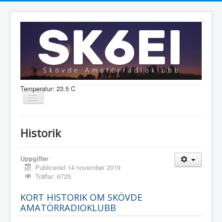
Temperatur: 23.5 C
Visa/dölj
navigering
Nyheter
Historik
Information
Aktiviteter
Uppgifter
Publicerad 14 november 2019
Medlem
Träffar: 6725
KORT HISTORIK OM SKÖVDE
AMATÖRRADIOKLUBB
Shop