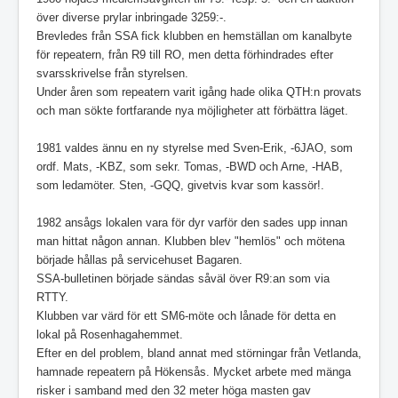
över diverse prylar inbringade 3259:-.
Brevledes från SSA fick klubben en hemställan om kanalbyte
för repeatern, från R9 till RO, men detta förhindrades efter
svarsskrivelse från styrelsen.
Under åren som repeatern varit igång hade olika QTH:n provats
och man sökte fortfarande nya möjligheter att förbättra läget.
1981 valdes ännu en ny styrelse med Sven-Erik, -6JAO, som
ordf. Mats, -KBZ, som sekr. Tomas, -BWD och Arne, -HAB,
som ledamöter. Sten, -GQQ, givetvis kvar som kassör!.
1982 ansågs lokalen vara för dyr varför den sades upp innan
man hittat någon annan. Klubben blev "hemlös" och mötena
började hållas på servicehuset Bagaren.
SSA-bulletinen började sändas såväl över R9:an som via
RTTY.
Klubben var värd för ett SM6-möte och lånade för detta en
lokal på Rosenhagahemmet.
Efter en del problem, bland annat med störningar från Vetlanda,
hamnade repeatern på Hökensås. Mycket arbete med mänga
risker i samband med den 32 meter höga masten gav