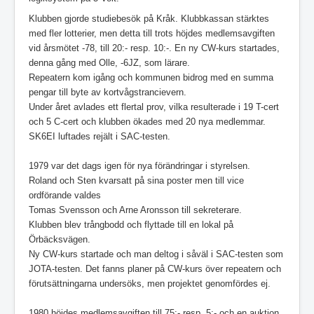
Klubben gjorde studiebesök på Kråk. Klubbkassan stärktes
med fler lotterier, men detta till trots höjdes medlemsavgiften
vid årsmötet -78, till 20:- resp. 10:-. En ny CW-kurs startades,
denna gång med Olle, -6JZ, som lärare.
Repeatern kom igång och kommunen bidrog med en summa
pengar till byte av kortvågstrancievern.
Under året avlades ett flertal prov, vilka resulterade i 19 T-cert
och 5 C-cert och klubben ökades med 20 nya medlemmar.
SK6EI luftades rejält i SAC-testen.
1979 var det dags igen för nya förändringar i styrelsen.
Roland och Sten kvarsatt på sina poster men till vice
ordförande valdes
Tomas Svensson och Arne Aronsson till sekreterare.
Klubben blev trångbodd och flyttade till en lokal på
Örbäcksvägen.
Ny CW-kurs startade och man deltog i såväl i SAC-testen som
JOTA-testen. Det fanns planer på CW-kurs över repeatern och
förutsättningarna undersöks, men projektet genomfördes ej.
1980 höjdes medlemsavgiften till 75:- resp. 5:- och en auktion