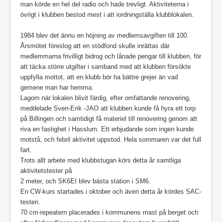
man körde en hel del radio och hade trevligt. Aktiviteterna i
övrigt i klubben bestod mest i att iordningställa klubblokalen.
1984 blev det ännu en höjning av medlemsavgiften till 100.
Årsmötet föreslog att en stödfond skulle inrättas där
medlemmarna frivilligt bidrog och lånade pengar till klubben, för
att täcka större utgifter i samband med att klubben försökte
uppfylla mottot, att en klubb bör ha bättre grejer än vad
gemene man har hemma.
Lagom när lokalen blivit färdig, efter omfattande renovering,
meddelade Sven-Erik -JAO att klubben kunde få hyra ett torp
på Billingen och samtidigt få materiel till renovering genom att
riva en fastighet i Hasslum. Ett erbjudande som ingen kunde
motstå, och febril aktivitet uppstod. Hela sommaren var det full
fart.
Trots allt arbete med klubbstugan körs detta år samtliga
aktivitetstester på
2 meter, och SK6EI blev bästa station i SM6.
En CW-kurs startades i oktober och även detta år kördes SAC-
testen.
70 cm-repeatern placerades i kommunens mast på berget och