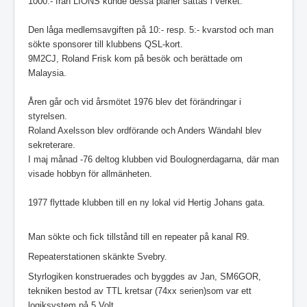
1000:- från LIONS kunde dessa planer sättas i verket.
Den låga medlemsavgiften på 10:- resp. 5:- kvarstod och man
sökte sponsorer till klubbens QSL-kort.
9M2CJ, Roland Frisk kom på besök och berättade om
Malaysia.
Åren går och vid årsmötet 1976 blev det förändringar i
styrelsen.
Roland Axelsson blev ordförande och Anders Wändahl blev
sekreterare.
I maj månad -76 deltog klubben vid Boulognerdagarna, där man
visade hobbyn för allmänheten.
1977 flyttade klubben till en ny lokal vid Hertig Johans gata.
Man sökte och fick tillstånd till en repeater på kanal R9.
Repeaterstationen skänkte Svebry.
Styrlogiken konstruerades och byggdes av Jan, SM6GOR,
tekniken bestod av TTL kretsar (74xx serien)som var ett
logiksystem på 5 Volt.