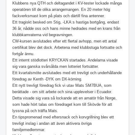
Klubbens nya QTH och deltagandet i KV-tester lockade många
operatören till de olika arrangemangen. En 20 meter hög
fackverksmast kom på plats och därtill fina antenner.
Ett tragiskt besked om Stig, -LKA:s hastiga bortgång, endast
36 år, nådde oss och hans minne hedrades med en krans från
klubbkamraterna vid begravningen.
CW-kursen avslutades efter ett flertal avhopp, men ett antal
certifikat blev det dock. Arbetena med klubbstuga fortsatte och
fortgår ännu.
Ett internt stödlotteri KRYCKAN startades. Andelarna visade
sig vara ganska svårsålda men lotteriet fortsätter.
Ett kvartalsmöte avslutades med ett trevligt och underhållande
föredrag av Kenth -DYK om DX-körning.
Ett nytt trevligt föredrag fick vi utav Mats SM7BUA, som
berättade - om sitt arbete och sina upplevelser i Ecuador.
Detta visade sig vara så lockande att en amatör från Norge,
som hade hört talas om föredraget kom till Skövde för att
lyssna på och träffa Mats.
En tipspromenad med eftersnack och korvgrillning blev ett
trevligt inslag i andan att även aktivera övriga
familjemedlemmar.