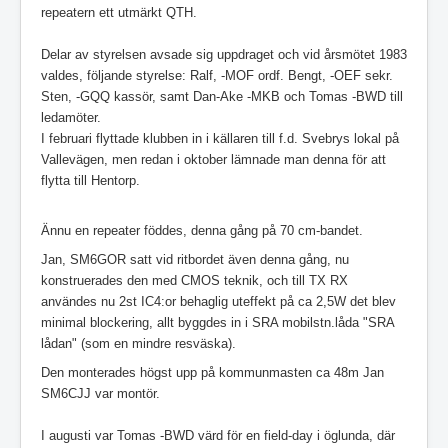
repeatern ett utmärkt QTH.
Delar av styrelsen avsade sig uppdraget och vid årsmötet 1983
valdes, följande styrelse: Ralf, -MOF ordf. Bengt, -OEF sekr.
Sten, -GQQ kassör, samt Dan-Ake -MKB och Tomas -BWD till
ledamöter.
I februari flyttade klubben in i källaren till f.d. Svebrys lokal på
Vallevägen, men redan i oktober lämnade man denna för att
flytta till Hentorp.
Ännu en repeater föddes, denna gång på 70 cm-bandet.
Jan, SM6GOR satt vid ritbordet även denna gång, nu
konstruerades den med CMOS teknik, och till TX RX
användes nu 2st IC4:or behaglig uteffekt på ca 2,5W det blev
minimal blockering, allt byggdes in i SRA mobilstn.låda "SRA
lådan" (som en mindre resväska).
Den monterades högst upp på kommunmasten ca 48m Jan
SM6CJJ var montör.
I augusti var Tomas -BWD värd för en field-day i öglunda, där