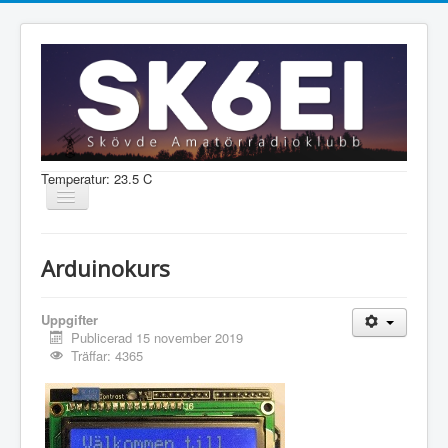
Temperatur: 23.5 C
Visa/dölj
navigering
Nyheter
Arduinokurs
Information
Aktiviteter
Uppgifter
Publicerad 15 november 2019
Medlem
Träffar: 4365
Shop