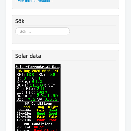
- Fler interna resultat -
Sök
Sök
...
Solar data