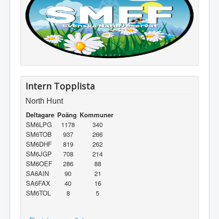
Intern Topplista
North Hunt
Deltagare
Poäng
Kommuner
SM6LPG
1178
340
SM6TOB
937
266
SM6DHF
819
262
SM6JGP
708
214
SM6OEF
286
88
SA6AIN
90
21
SA6FAX
40
16
SM6TOL
8
5