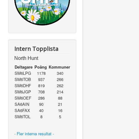
Intern Topplista
North Hunt
Deltagare
Poäng
Kommuner
SM6LPG
1178
340
SM6TOB
937
266
SM6DHF
819
262
SM6JGP
708
214
SM6OEF
286
88
SA6AIN
90
21
SA6FAX
40
16
SM6TOL
8
5
- Fler interna resultat -