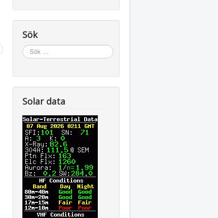
Sök
Sök
...
Solar data