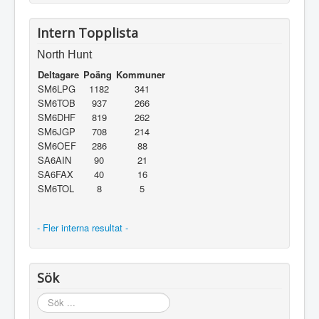
Intern Topplista
North Hunt
Deltagare
Poäng
Kommuner
SM6LPG
1182
341
SM6TOB
937
266
SM6DHF
819
262
SM6JGP
708
214
SM6OEF
286
88
SA6AIN
90
21
SA6FAX
40
16
SM6TOL
8
5
- Fler interna resultat -
Sök
Sök
...