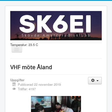
Temperatur: 23.5 C
Visa/dölj
navigering
Nyheter
VHF möte Åland
Information
Aktiviteter
Uppgifter
Publicerad 22 november 2019
Medlem
Träffar: 4197
Shop