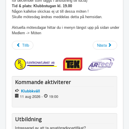
för december som läggs i anslutning till lucia)
Tid & plats: Klubbstugan kl. 19.00
Någon kallelse skickas ej ut till dessa möten !
Skulle mötesdag ändras meddelas detta på hemsidan.
Aktuella mötesdagar hittar du i menyn längst upp på sidan under
Medlem -> Möten
Tillb
Nästa
Kommande aktiviterer
Klubbkväll
11 aug 2026
-
19:00
Utbildning
Intresserad av att ta amatörradiocertifikat?