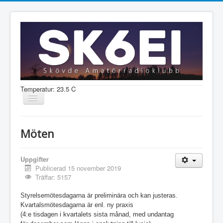
Temperatur: 23.5 C
Visa/dölj
navigering
Nyheter
Möten
Information
Aktiviteter
Uppgifter
Publicerad 15 november 2019
Medlem
Träffar: 5157
Styrelsemötesdagarna är preliminära och kan justeras.
Kvartalsmötesdagarna är enl. ny praxis 
Shop
(4:e tisdagen i kvartalets sista månad, med undantag 