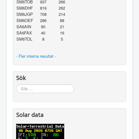
SM6TOB
937
266
SM6DHF
819
262
SM6JGP
708
214
SM6OEF
286
88
SA6AIN
90
21
SA6FAX
40
16
SM6TOL
8
5
- Fler interna resultat -
Sök
Sök
...
Solar data