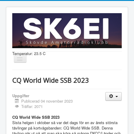
Temperatur: 23.5 C
Visa/dölj
navigering
Nyheter
CQ World Wide SSB 2023
Information
Aktiviteter
Uppgifter
Publicerad 04 november 2023
Medlem
Träffar: 2071
CQ World Wide SSB 2023
Sista helgen i oktober så var det dags för en av årets största
Shop
tävlingar på kortvågsbanden: CQ World Wide SSB. Denna
tävling går ut på att man ska köra så många DXCC/Länder och