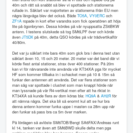
40m och rätt så snabbt så blev vi spottade och stationerna
rullade in. Såklart var majoriteten av stationerna ifrån EU men
några långväga blev det också. Både
TO5A
,
VY0ERC
och
ZF1A
ropade in kort efter varandra som fick operatören att höja
lite på ögonbrynen. Dessa kördes på vår nyuppsatta ZS6BKW
antenn. I testens slutskede så tog SM6LPF över och körde
även
JT5DX
på 40m, detta QSO kördes på vår trådvertikalför
40/80m.
Det var ju såklart inte bara 40m som gick bra i denna test utan
såklart även 10, 15 och 20 meter. 20 meter var det band där vi
körde flest antal stationer, strax över 400 stationer. På 20m
kan vi för närvarande inte använda vår KT34XA pga för mycket
HF som kommer tillbaka in i schacket men på 10 & 15m så
funkar den antennen att använda. Det var flera stationer som
man såg var spottade i clustret som man knappt hörde när
man lyssnade på vår R4-vertikal men efter att ha riktat in
KT34XA så kunde flera av dom köras bla:
HQ9A
&
AH2R
för
att nämna några. Det ska bli så enormt kul att se hur bra
denna antenn kommer funka uppe i masten ca 28m upp när
den funkar så pass bra ca 5m över marken.
På lördagen så avlöste SM6TOB/Bengt SA6FAX/Andreas runt
kl 14, tanken var även att SM6BWD skulle delta men pga