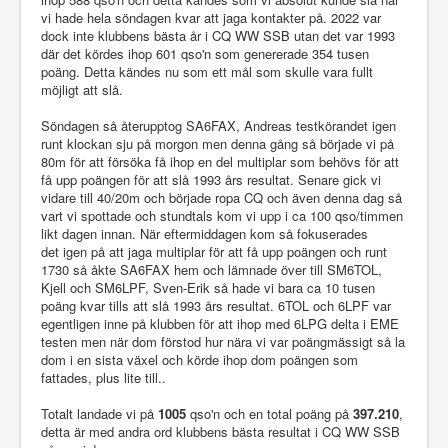
vi hade hela söndagen kvar att jaga kontakter på. 2022 var
dock inte klubbens bästa år i CQ WW SSB utan det var 1993
där det kördes ihop 601 qso'n som genererade 354 tusen
poäng. Detta kändes nu som ett mål som skulle vara fullt
möjligt att slå.
Söndagen så återupptog SA6FAX, Andreas testkörandet igen
runt klockan sju på morgon men denna gång så började vi på
80m för att försöka få ihop en del multiplar som behövs för att
få upp poängen för att slå 1993 års resultat. Senare gick vi
vidare till 40/20m och började ropa CQ och även denna dag så
vart vi spottade och stundtals kom vi upp i ca 100 qso/timmen
likt dagen innan. När eftermiddagen kom så fokuserades
det igen på att jaga multiplar för att få upp poängen och runt
1730 så åkte SA6FAX hem och lämnade över till SM6TOL,
Kjell och SM6LPF, Sven-Erik så hade vi bara ca 10 tusen
poäng kvar tills att slå 1993 års resultat. 6TOL och 6LPF var
egentligen inne på klubben för att ihop med 6LPG delta i EME
testen men när dom förstod hur nära vi var poängmässigt så la
dom i en sista växel och körde ihop dom poängen som
fattades, plus lite till..
Totalt landade vi på
1005
qso'n och en total poäng på
397.210
,
detta är med andra ord klubbens bästa resultat i CQ WW SSB