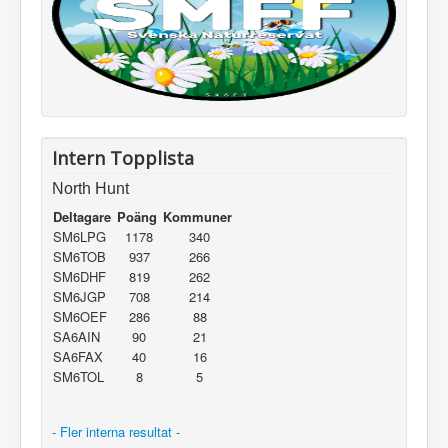
Intern Topplista
North Hunt
Deltagare
Poäng
Kommuner
SM6LPG
1178
340
SM6TOB
937
266
SM6DHF
819
262
SM6JGP
708
214
SM6OEF
286
88
SA6AIN
90
21
SA6FAX
40
16
SM6TOL
8
5
- Fler interna resultat -