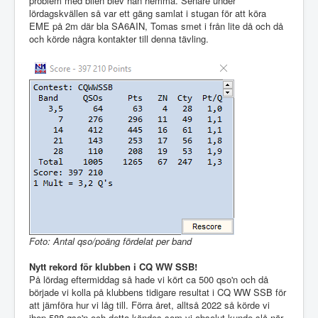
problem med bilen blev han hemma. Senare under
lördagskvällen så var ett gäng samlat i stugan för att köra
EME på 2m där bla SA6AIN, Tomas smet i från lite då och då
och körde några kontakter till denna tävling.
Foto: Antal qso/poäng fördelat per band
Nytt rekord för klubben i CQ WW SSB!
På lördag eftermiddag så hade vi kört ca 500 qso'n och då
började vi kolla på klubbens tidigare resultat i CQ WW SSB för
att jämföra hur vi låg till. Förra året, alltså 2022 så körde vi
ihop 588 qso'n och detta kändes som vi absolut kunde slå när