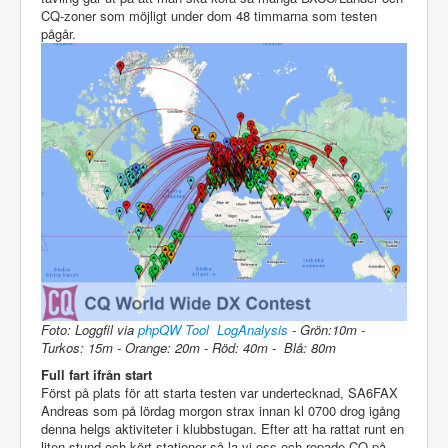
CQ-zoner som möjligt under dom 48 timmarna som testen
pågår.
Foto: Loggfil via
phpQW Tool LogAnalysis
- Grön:10m -
Turkos: 15m - Orange: 20m - Röd: 40m - Blå: 80m
Full fart ifrån start
Först på plats för att starta testen var undertecknad, SA6FAX
Andreas som på lördag morgon strax innan kl 0700 drog igång
denna helgs aktiviteter i klubbstugan. Efter att ha rattat runt en
liten stund och kört stationer så la vi oss och ropade CQ på