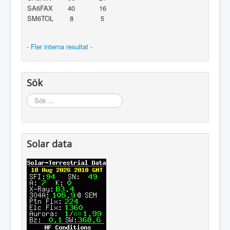
SA6FAX
40
16
SM6TOL
8
5
- Fler interna resultat -
Sök
Sök
...
Solar data