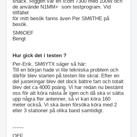
shack. Riggen var en Icom 7300 med 100W och
de använde N1MM+ som testprogram. Vid
tillfället
för mitt besök fanns även Per SM6THE på
besök.
SM6OEF
Bengt
Hur gick det i testen ?
Per-Erik, SM6YTX säger så här:
Till en början hade vi lite tekniska problem och
därför blev starten på testen lite skral. Efter en
del justeringar blev det dock bättre fart och totalt
blev det ca 4000 poäng. Vi har redan nu bestämt
oss för att köra nästa år igen och då ska vi sätta
upp några fler antenner, så vi kan köra 160
meter också. Vi ska även försöka köra med 2
eller 3 stationer på olika band samtidigt.
------
OEF