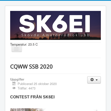
Temperatur: 23.5 C
Visa/dölj
navigering
Nyheter
CQWW SSB 2020
Information
Aktiviteter
Uppgifter
Publicerad 25 oktober 2020
Medlem
Träffar: 4473
CONTEST FRÅN SK6EI
Shop