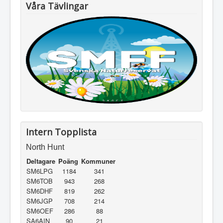
Våra Tävlingar
Intern Topplista
North Hunt
Deltagare
Poäng
Kommuner
SM6LPG
1184
341
SM6TOB
943
268
SM6DHF
819
262
SM6JGP
708
214
SM6OEF
286
88
SA6AIN
90
21