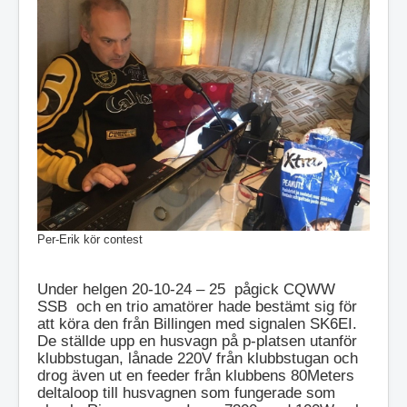
Per-Erik kör contest
Under helgen 20-10-24 – 25 pågick CQWW
SSB och en trio amatörer hade bestämt sig för
att köra den från Billingen med signalen SK6EI.
De ställde upp en husvagn på p-platsen utanför
klubbstugan, lånade 220V från klubbstugan och
drog även ut en feeder från klubbens 80Meters
deltaloop till husvagnen som fungerade som