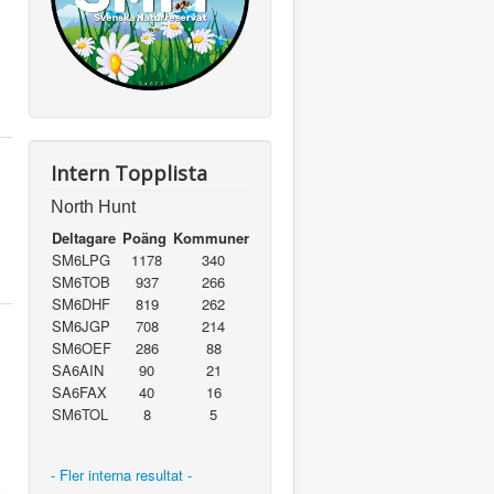
Intern Topplista
North Hunt
Deltagare
Poäng
Kommuner
SM6LPG
1178
340
SM6TOB
937
266
SM6DHF
819
262
SM6JGP
708
214
SM6OEF
286
88
SA6AIN
90
21
SA6FAX
40
16
SM6TOL
8
5
- Fler interna resultat -