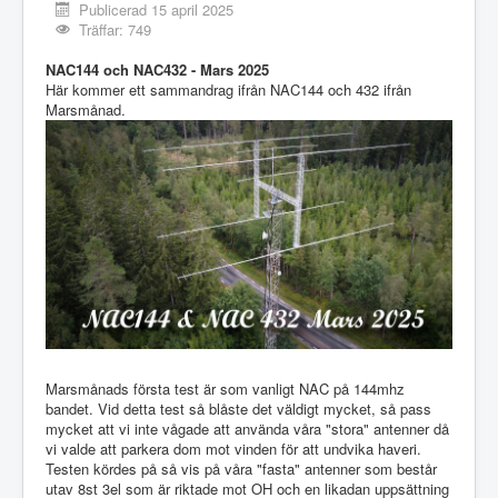
Publicerad 15 april 2025
Träffar: 749
NAC144 och NAC432 - Mars 2025
Här kommer ett sammandrag ifrån NAC144 och 432 ifrån
Marsmånad.
Marsmånads första test är som vanligt NAC på 144mhz
bandet. Vid detta test så blåste det väldigt mycket, så pass
mycket att vi inte vågade att använda våra "stora" antenner då
vi valde att parkera dom mot vinden för att undvika haveri.
Testen kördes på så vis på våra "fasta" antenner som består
utav 8st 3el som är riktade mot OH och en likadan uppsättning