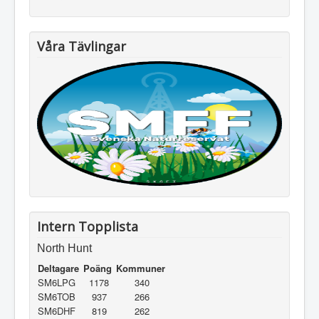
Våra Tävlingar
Intern Topplista
North Hunt
Deltagare
Poäng
Kommuner
SM6LPG
1178
340
SM6TOB
937
266
SM6DHF
819
262