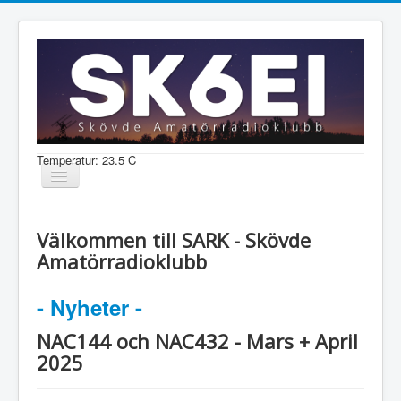
Temperatur: 23.5 C
Visa/dölj
navigering
Nyheter
Välkommen till SARK - Skövde
Information
Amatörradioklubb
Aktiviteter
- Nyheter -
Medlem
NAC144 och NAC432 - Mars + April
2025
Shop