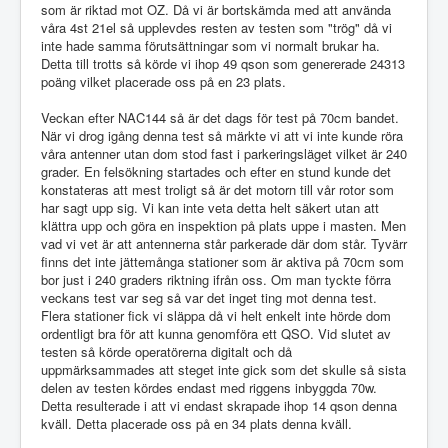
som är riktad mot OZ. Då vi är bortskämda med att använda
våra 4st 21el så upplevdes resten av testen som "trög" då vi
inte hade samma förutsättningar som vi normalt brukar ha.
Detta till trotts så körde vi ihop 49 qson som genererade 24313
poäng vilket placerade oss på en 23 plats.
Veckan efter NAC144 så är det dags för test på 70cm bandet.
När vi drog igång denna test så märkte vi att vi inte kunde röra
våra antenner utan dom stod fast i parkeringsläget vilket är 240
grader. En felsökning startades och efter en stund kunde det
konstateras att mest troligt så är det motorn till vår rotor som
har sagt upp sig. Vi kan inte veta detta helt säkert utan att
klättra upp och göra en inspektion på plats uppe i masten. Men
vad vi vet är att antennerna står parkerade där dom står. Tyvärr
finns det inte jättemånga stationer som är aktiva på 70cm som
bor just i 240 graders riktning ifrån oss. Om man tyckte förra
veckans test var seg så var det inget ting mot denna test.
Flera stationer fick vi släppa då vi helt enkelt inte hörde dom
ordentligt bra för att kunna genomföra ett QSO. Vid slutet av
testen så körde operatörerna digitalt och då
uppmärksammades att steget inte gick som det skulle så sista
delen av testen kördes endast med riggens inbyggda 70w.
Detta resulterade i att vi endast skrapade ihop 14 qson denna
kväll. Detta placerade oss på en 34 plats denna kväll.