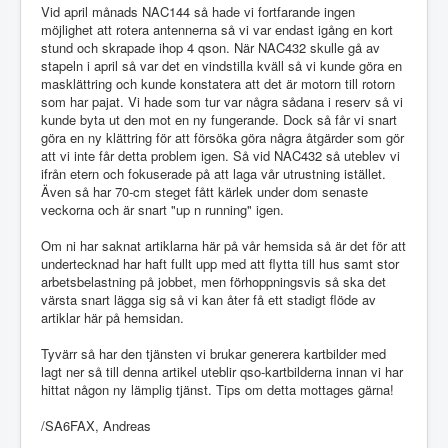
Vid april månads NAC144 så hade vi fortfarande ingen
möjlighet att rotera antennerna så vi var endast igång en kort
stund och skrapade ihop 4 qson. När NAC432 skulle gå av
stapeln i april så var det en vindstilla kväll så vi kunde göra en
masklättring och kunde konstatera att det är motorn till rotorn
som har pajat. Vi hade som tur var några sådana i reserv så vi
kunde byta ut den mot en ny fungerande. Dock så får vi snart
göra en ny klättring för att försöka göra några åtgärder som gör
att vi inte får detta problem igen. Så vid NAC432 så uteblev vi
ifrån etern och fokuserade på att laga vår utrustning istället.
Även så har 70-cm steget fått kärlek under dom senaste
veckorna och är snart "up n running" igen.
Om ni har saknat artiklarna här på vår hemsida så är det för att
undertecknad har haft fullt upp med att flytta till hus samt stor
arbetsbelastning på jobbet, men förhoppningsvis så ska det
värsta snart lägga sig så vi kan åter få ett stadigt flöde av
artiklar här på hemsidan.
Tyvärr så har den tjänsten vi brukar generera kartbilder med
lagt ner så till denna artikel uteblir qso-kartbilderna innan vi har
hittat någon ny lämplig tjänst. Tips om detta mottages gärna!
/SA6FAX, Andreas