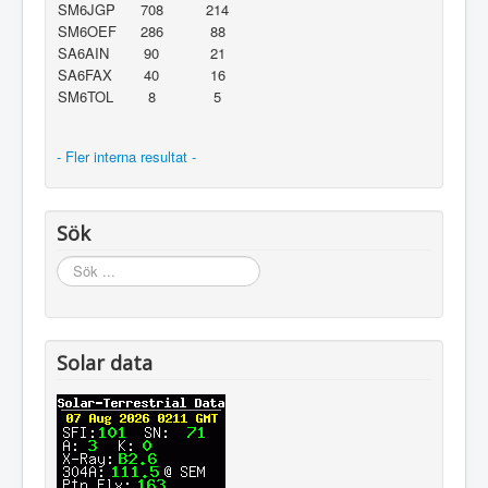
SM6JGP
708
214
SM6OEF
286
88
SA6AIN
90
21
SA6FAX
40
16
SM6TOL
8
5
- Fler interna resultat -
Sök
Sök
...
Solar data