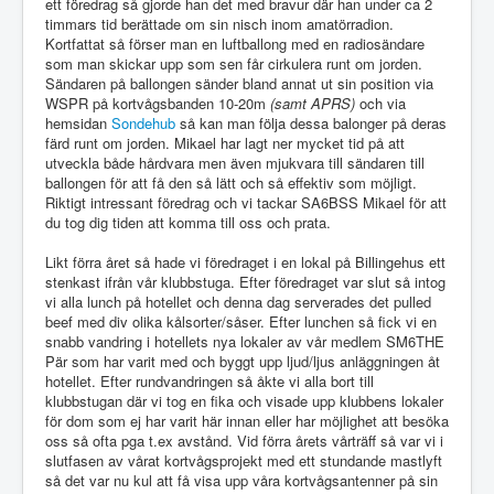
ett föredrag så gjorde han det med bravur där han under ca 2
timmars tid berättade om sin nisch inom amatörradion.
Kortfattat så förser man en luftballong med en radiosändare
som man skickar upp som sen får cirkulera runt om jorden.
Sändaren på ballongen sänder bland annat ut sin position via
WSPR på kortvågsbanden 10-20m
(samt APRS)
och via
hemsidan
Sondehub
så kan man följa dessa balonger på deras
färd runt om jorden. Mikael har lagt ner mycket tid på att
utveckla både hårdvara men även mjukvara till sändaren till
ballongen för att få den så lätt och så effektiv som möjligt.
Riktigt intressant föredrag och vi tackar SA6BSS Mikael för att
du tog dig tiden att komma till oss och prata.
Likt förra året så hade vi föredraget i en lokal på Billingehus ett
stenkast ifrån vår klubbstuga. Efter föredraget var slut så intog
vi alla lunch på hotellet och denna dag serverades det pulled
beef med div olika kålsorter/såser. Efter lunchen så fick vi en
snabb vandring i hotellets nya lokaler av vår medlem SM6THE
Pär som har varit med och byggt upp ljud/ljus anläggningen åt
hotellet. Efter rundvandringen så åkte vi alla bort till
klubbstugan där vi tog en fika och visade upp klubbens lokaler
för dom som ej har varit här innan eller har möjlighet att besöka
oss så ofta pga t.ex avstånd. Vid förra årets vårträff så var vi i
slutfasen av vårat kortvågsprojekt med ett stundande mastlyft
så det var nu kul att få visa upp våra kortvågsantenner på sin