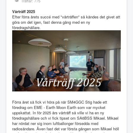
Träffar: 775
Vårträff 2025
Efter förra årets succé med "vårträffen" så kändes det givet att
göra om det igen, fast denna gång med en ny
föredragshållare.
Förra året så fick vi höra på när SM4GGC Stig hade ett
föredrag om EME - Earth Moon Earth som var mycket
uppskattat. In för 2025 års vårträff så ville vi ha en ny
föredragshållare och vi fick tipset om SA6BSS Mikael. Mikael
har nördat ner sig inom luftballonger försedda med
radiosändare. Även fast det var första gången som Mikael höll