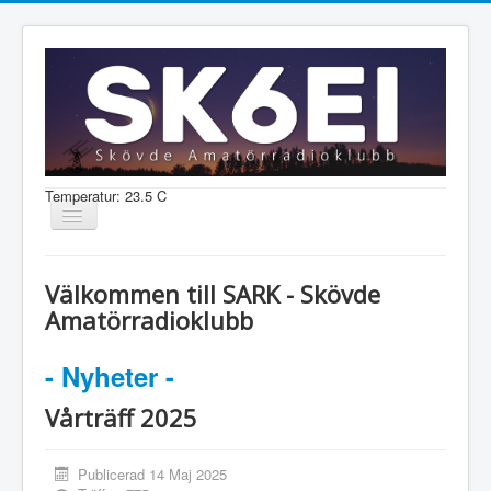
Temperatur: 23.5 C
Visa/dölj
navigering
Nyheter
Välkommen till SARK - Skövde
Information
Amatörradioklubb
Aktiviteter
- Nyheter -
Medlem
Vårträff 2025
Shop
Publicerad 14 Maj 2025