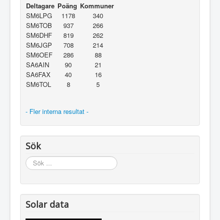
Deltagare
Poäng
Kommuner
SM6LPG
1178
340
SM6TOB
937
266
SM6DHF
819
262
SM6JGP
708
214
SM6OEF
286
88
SA6AIN
90
21
SA6FAX
40
16
SM6TOL
8
5
- Fler interna resultat -
Sök
Sök
...
Solar data