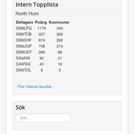
Intern Topplista
North Hunt
Deltagare
Poäng
Kommuner
SM6LPG
1178
340
SM6TOB
937
266
SM6DHF
819
262
SM6JGP
708
214
SM6OEF
286
88
SA6AIN
90
21
SA6FAX
40
16
SM6TOL
8
5
- Fler interna resultat -
Sök
Sök
...