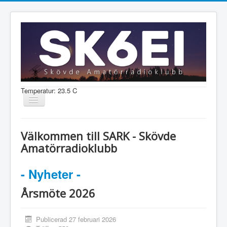
Temperatur: 23.5 C
Visa/dölj
navigering
Nyheter
Välkommen till SARK - Skövde
Information
Amatörradioklubb
Aktiviteter
- Nyheter -
Medlem
Årsmöte 2026
Shop
Publicerad 27 februari 2026