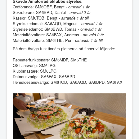
Skövde Amatörradioklubbs styrelse.
Ordförande: SM6OEF, Bengt -
omvald 1 år
Sekreterare: SA6BPD, Daniel -
omvald 2 år
Kassör: SM6TOB, Bengt -
sittande 1 år till
Styrelseledamot: SA6AQD, Magnus -
omvald 1 år
Styrelseledamot: SM6BWD, Tomas -
omvald 1 år
Materialförvaltare: SA6FAX, Andreas -
omvald 2 år
Materialförvaltare: SM6THE, Per -
sittande 1 år till
På dom övriga funktionärs platserna så finner vi följande:
Repeaterfunktionärer SM6MDF, SM6THE
QSL-ansvarig: SM6LPG
Klubbmästare: SM6LPG
Dataansvariga: SA6FAX, SA6BPD
Hemsidesansvariga: SM6TOB, SA6AQD, SA6BPD, SA6FAX