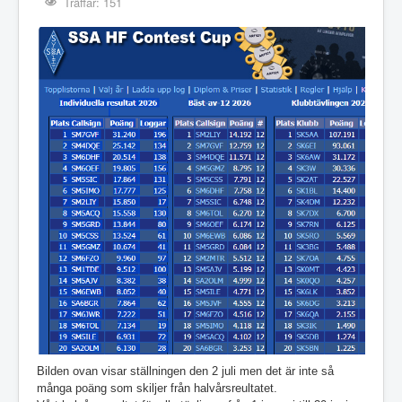
Träffar: 151
Bilden ovan visar ställningen den 2 juli men det är inte så
många poäng som skiljer från halvårsreultatet.