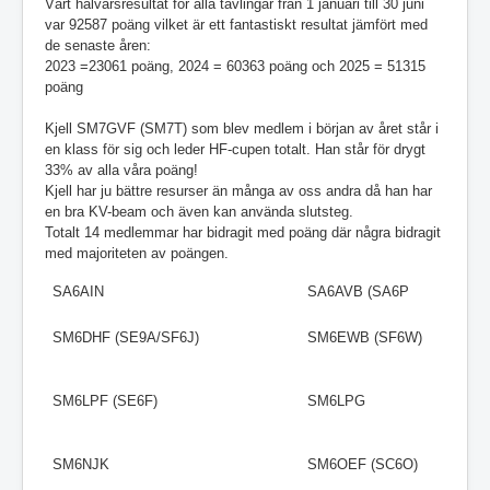
Vårt halvårsresultat för alla tävlingar från 1 januari till 30 juni
var 92587 poäng vilket är ett fantastiskt resultat jämfört med
de senaste åren:
2023 =23061 poäng, 2024 = 60363 poäng och 2025 = 51315
poäng
Kjell SM7GVF (SM7T) som blev medlem i början av året står i
en klass för sig och leder HF-cupen totalt. Han står för drygt
33% av alla våra poäng!
Kjell har ju bättre resurser än många av oss andra då han har
en bra KV-beam och även kan använda slutsteg.
Totalt 14 medlemmar har bidragit med poäng där några bidragit
med majoriteten av poängen.
SA6AIN
SA6AVB (SA6P
SM6DHF (SE9A/SF6J)
SM6EWB (SF6W)
SM6LPF (SE6F)
SM6LPG
SM6NJK
SM6OEF (SC6O)