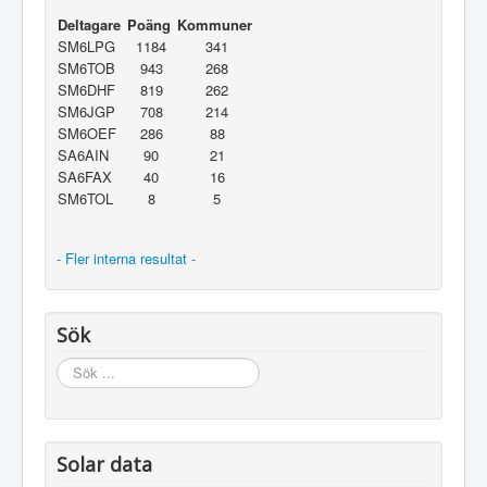
Deltagare
Poäng
Kommuner
SM6LPG
1184
341
SM6TOB
943
268
SM6DHF
819
262
SM6JGP
708
214
SM6OEF
286
88
SA6AIN
90
21
SA6FAX
40
16
SM6TOL
8
5
- Fler interna resultat -
Sök
Sök
...
Solar data