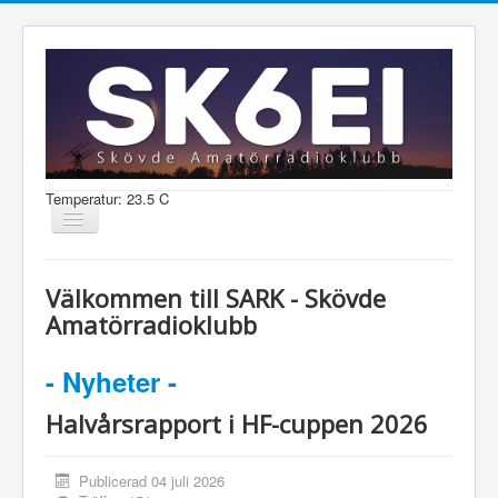
Temperatur: 23.5 C
Visa/dölj
navigering
Nyheter
Välkommen till SARK - Skövde
Information
Amatörradioklubb
Aktiviteter
- Nyheter -
Medlem
Halvårsrapport i HF-cuppen 2026
Shop
Publicerad 04 juli 2026