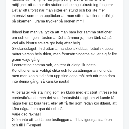
möjlighet att se hur din station och kringututrustning fungerar.
Det är ofta först när man sitter en stund och kör lite mer
intensivt som man upptäcker att man sitter illa eller ser dåligt
på skärmen, lurarna trycker på öronen mm!
Ibland kan man väl tycka att man bara kör samma stationer
om och om igen i testerna. Det stämmer ju, men tänk då på
vad alla idrottsutövare gör helg efter helg.
Skidlandslaget, friidrottarna, handbollsklubbar, fotbollsklubbar
möter varann hela tiden, men förutsättningarna skiljer sig åt lite
grann varje gång.
I contesting samma sak, en test är aldrig lik nästa.
Konditionerna är väldigt olika och förutsättningar annorlunda,
men man kan alltid sätta upp sina egna mål och når man dom
inte denna gång, så kanske nästa!
Vi befäster vår ställning som en klubb med ett stort intresse för
contestkörande men det vore fantastiskt roligt om vi kunde få
några fler att köra test, eller att få fler som redan kör ibland, att
köra några flera qso då och då.
Varje qso räknas!
Glöm inte att ladda upp testloggarna till tävligsorganisatören
och till HF-cupen!