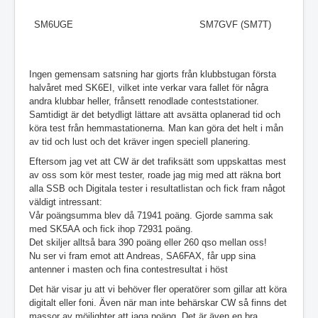
SM6UGE
SM7GVF (SM7T)
Ingen gemensam satsning har gjorts från klubbstugan första
halvåret med SK6EI, vilket inte verkar vara fallet för några
andra klubbar heller, frånsett renodlade conteststationer.
Samtidigt är det betydligt lättare att avsätta oplanerad tid och
köra test från hemmastationerna. Man kan göra det helt i mån
av tid och lust och det kräver ingen speciell planering.
Eftersom jag vet att CW är det trafiksätt som uppskattas mest
av oss som kör mest tester, roade jag mig med att räkna bort
alla SSB och Digitala tester i resultatlistan och fick fram något
väldigt intressant:
Vår poängsumma blev då 71941 poäng. Gjorde samma sak
med SK5AA och fick ihop 72931 poäng.
Det skiljer alltså bara 390 poäng eller 260 qso mellan oss!
Nu ser vi fram emot att Andreas, SA6FAX, får upp sina
antenner i masten och fina contestresultat i höst
Det här visar ju att vi behöver fler operatörer som gillar att köra
digitalt eller foni. Även när man inte behärskar CW så finns det
massor av möjlighter att jaga poäng. Det är även en bra