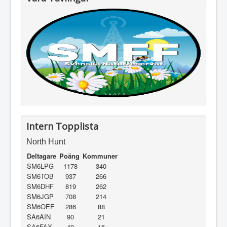
Intern Topplista
North Hunt
Deltagare
Poäng
Kommuner
SM6LPG
1178
340
SM6TOB
937
266
SM6DHF
819
262
SM6JGP
708
214
SM6OEF
286
88
SA6AIN
90
21
SA6FAX
40
16