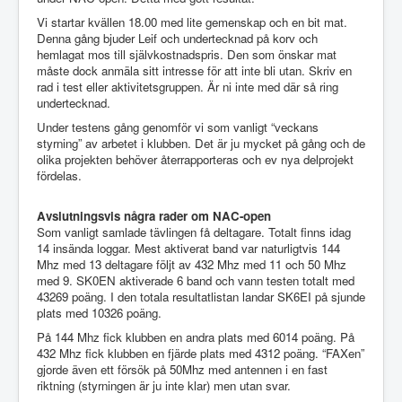
Vi startar kvällen 18.00 med lite gemenskap och en bit mat.
Denna gång bjuder Leif och undertecknad på korv och
hemlagat mos till självkostnadspris. Den som önskar mat
måste dock anmäla sitt intresse för att inte bli utan. Skriv en
rad i test eller aktivitetsgruppen. Är ni inte med där så ring
undertecknad.
Under testens gång genomför vi som vanligt “veckans
styrning” av arbetet i klubben. Det är ju mycket på gång och de
olika projekten behöver återrapporteras och ev nya delprojekt
fördelas.
Avslutningsvis några rader om NAC-open
Som vanligt samlade tävlingen få deltagare. Totalt finns idag
14 insända loggar. Mest aktiverat band var naturligtvis 144
Mhz med 13 deltagare följt av 432 Mhz med 11 och 50 Mhz
med 9. SK0EN aktiverade 6 band och vann testen totalt med
43269 poäng. I den totala resultatlistan landar SK6EI på sjunde
plats med 10326 poäng.
På 144 Mhz fick klubben en andra plats med 6014 poäng. På
432 Mhz fick klubben en fjärde plats med 4312 poäng. “FAXen”
gjorde även ett försök på 50Mhz med antennen i en fast
riktning (styrningen är ju inte klar) men utan svar.