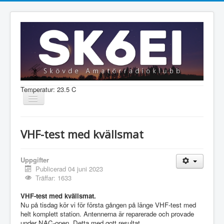
Temperatur: 23.5 C
Visa/dölj
navigering
Nyheter
VHF-test med kvällsmat
Information
Aktiviteter
Uppgifter
Publicerad 04 juni 2023
Medlem
Träffar: 1633
VHF-test med kvällsmat.
Nu på tisdag kör vi för första gången på länge VHF-test med
Shop
helt komplett station. Antennerna är reparerade och provade
under NAC-open. Detta med gott resultat.