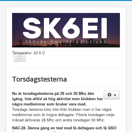
Temperatur: 23.5 C
Visa/dölj
navigering
Nyheter
Torsdagstesterna
Information
Aktiviteter
Nu är torsdagstesterna på 28 och 50 Mhz åter
igång. Inte alltid så hög aktivitet men klubben har
Medlem
några medlemmar som brukar vara med.
Torsdags testerna körs inte ifrån klubben men vi har några
medlemmar som är trogna deltagare. Första torsdagen varje
månad aktiveras 28 Mhz och andra torsdagen 50 Mhz.
Shop
NAC-28. Denna gång en test med få deltagare och få QSO