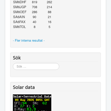
SM6DHF
819
262
SM6JGP
708
214
SM6OEF
286
88
SA6AIN
90
21
SA6FAX
40
16
SM6TOL
8
5
- Fler interna resultat -
Sök
Sök
...
Solar data