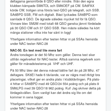
deltagarna genomförde 8 QSO eller mindre. Ifrån den egna
klubben kämpade SM6TOL och SM6OEF på CW. SA6FAX
körde CW, troligen sina första test-QSO på telegrafi, och SSB.
SA6BPD SSB, FM och digitalt. Bäst lyckades SA6BPD som
samlade 8 QSO. De ägnade således mycket tid för få QSO.
Vinnare blev SM2M med totalt 68 QSO ganska jämnt fördelade
på 30 QSO CW och 37 QSO SSB. Hen måste således ha kört
många stationer vilka inte har sänt in logg!
Ytterligare information efter testen hittar ni på SSAs hemsida
under NAC tester--NAC-28
NAC-50. En test med lite mera fart
Andra torsdagen är det 50 Mhz som gäller. Denna test sker
utifrån regelverket för NAC-tester. Alltså samma regelverk som
gäller för månadstesterna på VHF och UHF.
På 50 Mhz blev det denna månad bättre fart än på 28 Mhz. 47
deltagare. SK6EI hade 6 tävlande, var av några med riktigt bra
placeringar, vilket ger en andra plats i klubbtävlingen. På plats-
4 hittar vi SA6BPD med 49 QSO/24 554 poäng och på plats-9
SM6LPG med 39 QSO/18 962 poäng. Kul! Jag skriver detta på
lördagskvällen. Som vanligt kan det ändra sig lite om det
kommer in sena loggar.
Ytterligare information efter testen hittar ni på SSAs hemsida
under NAC tester--NAC-28