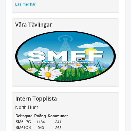
Läs mer här
Våra Tävlingar
Intern Topplista
North Hunt
Deltagare
Poäng
Kommuner
SM6LPG
1184
341
SM6TOB
943
268