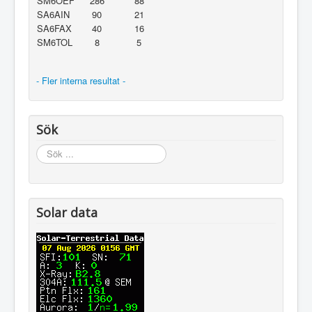
SM6OEF
286
88
SA6AIN
90
21
SA6FAX
40
16
SM6TOL
8
5
- Fler interna resultat -
Sök
Sök
...
Solar data