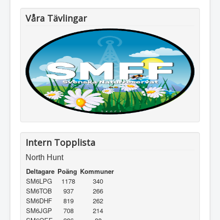
Våra Tävlingar
Intern Topplista
North Hunt
Deltagare
Poäng
Kommuner
SM6LPG
1178
340
SM6TOB
937
266
SM6DHF
819
262
SM6JGP
708
214