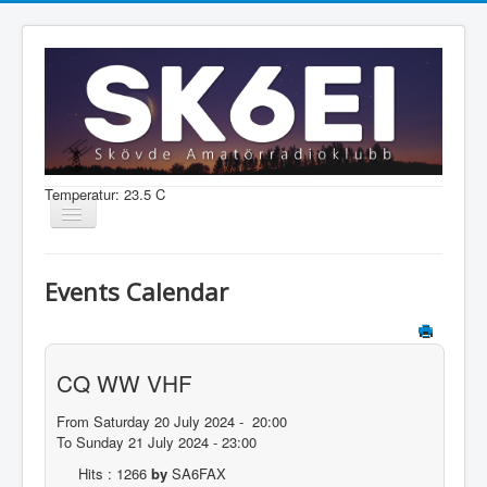
Temperatur: 23.5 C
Visa/dölj
navigering
Nyheter
Events Calendar
Information
Aktiviteter
CQ WW VHF
Medlem
From Saturday 20 July 2024 - 20:00
To Sunday 21 July 2024 - 23:00
Shop
Hits
: 1266
by
SA6FAX