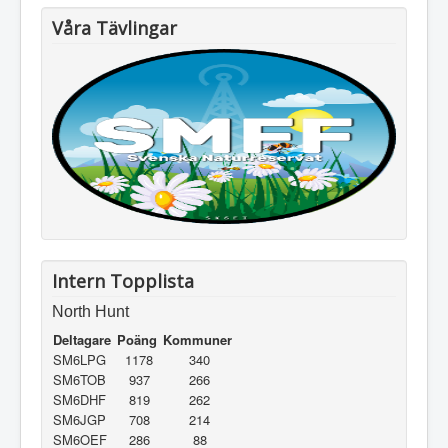
Våra Tävlingar
Intern Topplista
North Hunt
Deltagare
Poäng
Kommuner
SM6LPG
1178
340
SM6TOB
937
266
SM6DHF
819
262
SM6JGP
708
214
SM6OEF
286
88