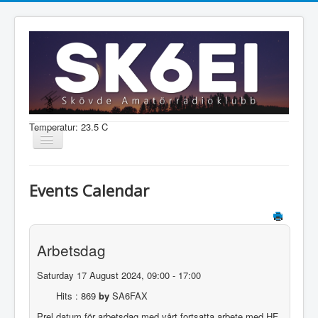
Temperatur: 23.5 C
Visa/dölj
navigering
Nyheter
Events Calendar
Information
Aktiviteter
Arbetsdag
Medlem
Saturday 17 August 2024, 09:00 - 17:00
Hits
: 869
by
SA6FAX
Shop
Prel datum för arbetsdag med vårt fortsatta arbete med HF