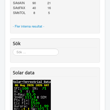
SA6AIN
90
21
SA6FAX
40
16
SM6TOL
8
5
- Fler interna resultat -
Sök
Sök
...
Solar data