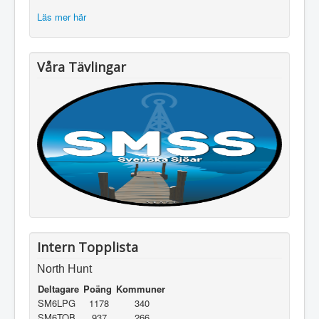
Läs mer här
Våra Tävlingar
Intern Topplista
North Hunt
Deltagare
Poäng
Kommuner
SM6LPG
1178
340
SM6TOB
937
266