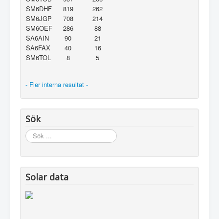
SM6DHF
819
262
SM6JGP
708
214
SM6OEF
286
88
SA6AIN
90
21
SA6FAX
40
16
SM6TOL
8
5
- Fler interna resultat -
Sök
Sök
...
Solar data