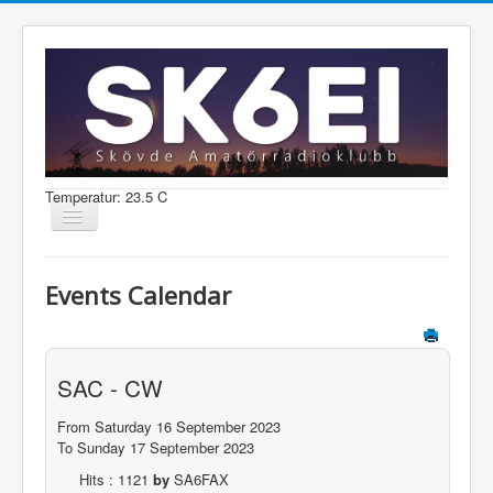
Temperatur: 23.5 C
Visa/dölj
navigering
Nyheter
Events Calendar
Information
Aktiviteter
SAC - CW
Medlem
From Saturday 16 September 2023
To Sunday 17 September 2023
Shop
Hits
: 1121
by
SA6FAX