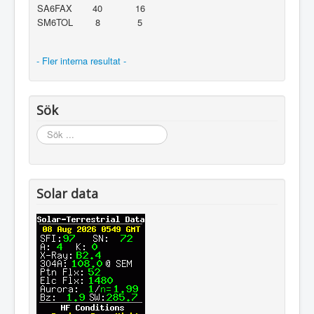
SA6FAX
40
16
SM6TOL
8
5
- Fler interna resultat -
Sök
Sök
...
Solar data