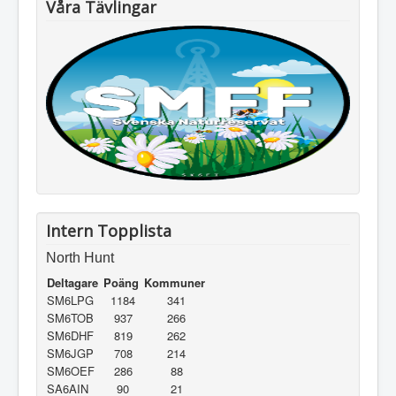
Våra Tävlingar
Intern Topplista
North Hunt
Deltagare
Poäng
Kommuner
SM6LPG
1184
341
SM6TOB
937
266
SM6DHF
819
262
SM6JGP
708
214
SM6OEF
286
88
SA6AIN
90
21