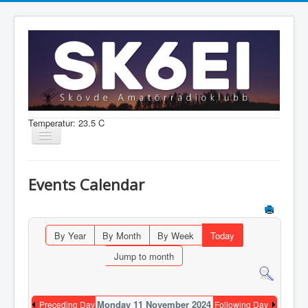
Temperatur: 23.5 C
Visa/dölj
navigering
Nyheter
Events Calendar
Information
Aktiviteter
By Year
By Month
By Week
Today
Medlem
Jump to month
Shop
Monday 11 November 2024
Preceding Day
Following Day