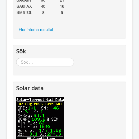
SA6FAX
40
16
SM6TOL
8
5
- Fler interna resultat -
Sök
Sök
...
Solar data