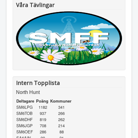
Våra Tävlingar
Intern Topplista
North Hunt
Deltagare
Poäng
Kommuner
SM6LPG
1182
341
SM6TOB
937
266
SM6DHF
819
262
SM6JGP
708
214
SM6OEF
286
88
SA6AIN
90
21