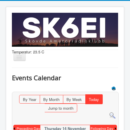
Temperatur: 23.5 C
Visa/dölj
navigering
Nyheter
Events Calendar
Information
Aktiviteter
By Year
By Month
By Week
Today
Medlem
Jump to month
Shop
Thursday 14 November
Preceding Day
Following Day