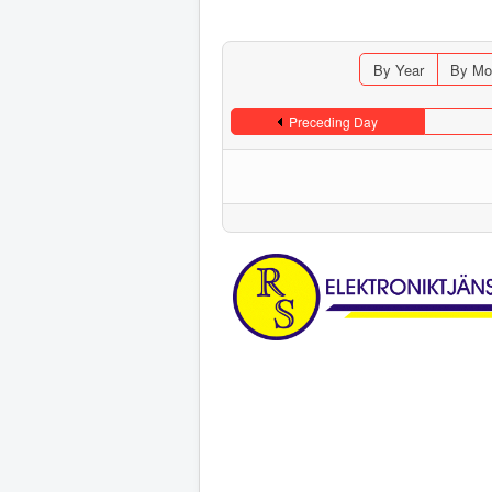
By Year
By Mo
Preceding Day