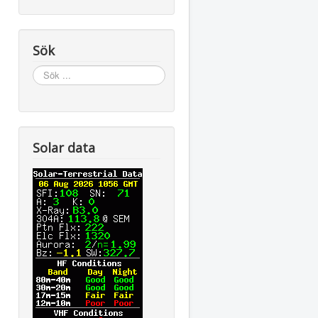
Sök
Sök
...
Solar data