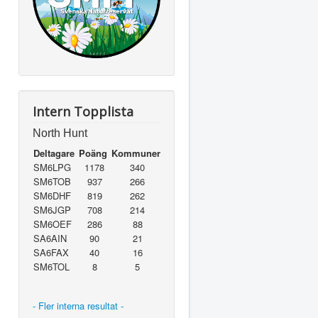
Intern Topplista
North Hunt
Deltagare
Poäng
Kommuner
SM6LPG
1178
340
SM6TOB
937
266
SM6DHF
819
262
SM6JGP
708
214
SM6OEF
286
88
SA6AIN
90
21
SA6FAX
40
16
SM6TOL
8
5
- Fler interna resultat -