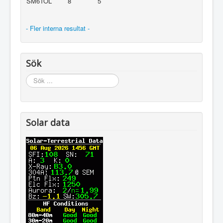
SM6TOL
8
5
- Fler interna resultat -
Sök
Sök
...
Solar data