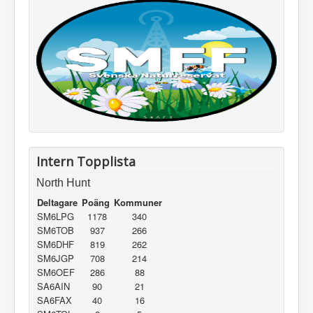
Intern Topplista
North Hunt
Deltagare
Poäng
Kommuner
SM6LPG
1178
340
SM6TOB
937
266
SM6DHF
819
262
SM6JGP
708
214
SM6OEF
286
88
SA6AIN
90
21
SA6FAX
40
16