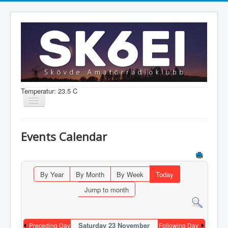
Temperatur: 23.5 C
Visa/dölj
navigering
Nyheter
Events Calendar
Information
Aktiviteter
By Year
By Month
By Week
Today
Medlem
Jump to month
Shop
Saturday 23 November
Preceding Day
Following Day