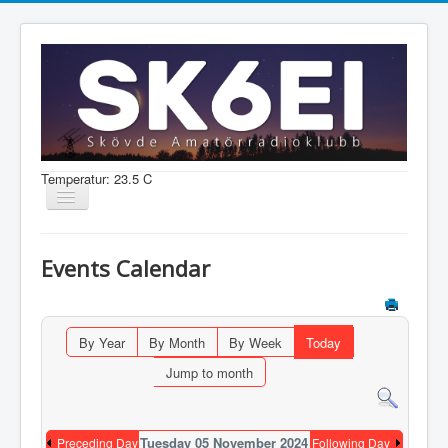
Temperatur: 23.5 C
Visa/dölj
navigering
Nyheter
Events Calendar
Information
Aktiviteter
By Year
By Month
By Week
Today
Medlem
Jump to month
Shop
Tuesday 05 November 2024
Preceding Day
Following Day