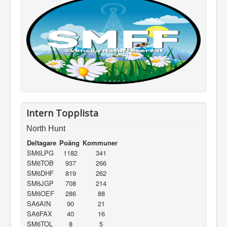
Intern Topplista
North Hunt
Deltagare
Poäng
Kommuner
SM6LPG
1182
341
SM6TOB
937
266
SM6DHF
819
262
SM6JGP
708
214
SM6OEF
286
88
SA6AIN
90
21
SA6FAX
40
16
SM6TOL
8
5