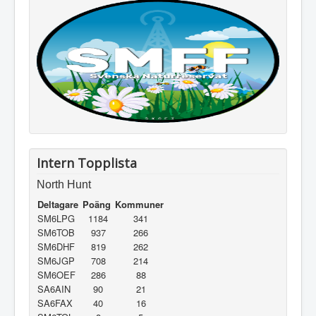
Intern Topplista
North Hunt
Deltagare
Poäng
Kommuner
SM6LPG
1184
341
SM6TOB
937
266
SM6DHF
819
262
SM6JGP
708
214
SM6OEF
286
88
SA6AIN
90
21
SA6FAX
40
16