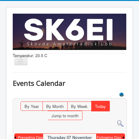
Temperatur: 23.5 C
Visa/dölj
navigering
Nyheter
Events Calendar
Information
Aktiviteter
By Year
By Month
By Week
Today
Medlem
Jump to month
Shop
Thursday 07 November
Preceding Day
Following Day