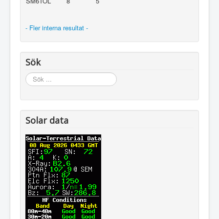
SM6TOL
8
5
- Fler interna resultat -
Sök
Sök
...
Solar data