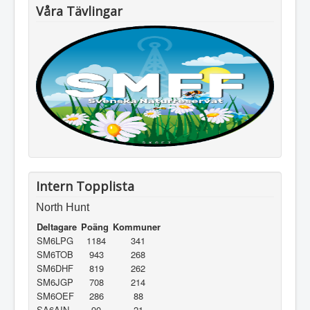
Våra Tävlingar
Intern Topplista
North Hunt
Deltagare
Poäng
Kommuner
SM6LPG
1184
341
SM6TOB
943
268
SM6DHF
819
262
SM6JGP
708
214
SM6OEF
286
88
SA6AIN
90
21