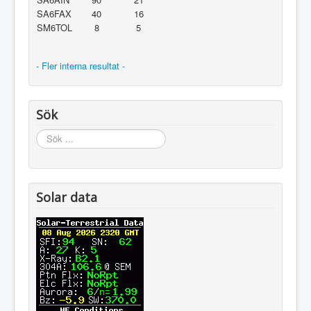
SA6FAX
40
16
SM6TOL
8
5
- Fler interna resultat -
Sök
Sök
...
Solar data