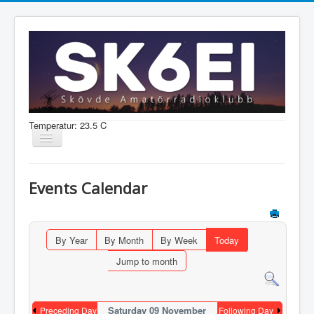
Temperatur: 23.5 C
Visa/dölj
navigering
Nyheter
Events Calendar
Information
Aktiviteter
By Year
By Month
By Week
Today
Medlem
Jump to month
Shop
Saturday 09 November
Preceding Day
Following Day