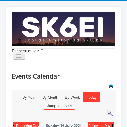
Temperatur: 23.5 C
Visa/dölj
navigering
Nyheter
Events Calendar
Information
Aktiviteter
By Year
By Month
By Week
Today
Medlem
Jump to month
Shop
Sunday 14 July 2024
Preceding Day
Following Day