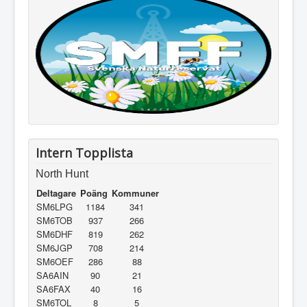
Intern Topplista
North Hunt
Deltagare
Poäng
Kommuner
SM6LPG
1184
341
SM6TOB
937
266
SM6DHF
819
262
SM6JGP
708
214
SM6OEF
286
88
SA6AIN
90
21
SA6FAX
40
16
SM6TOL
8
5