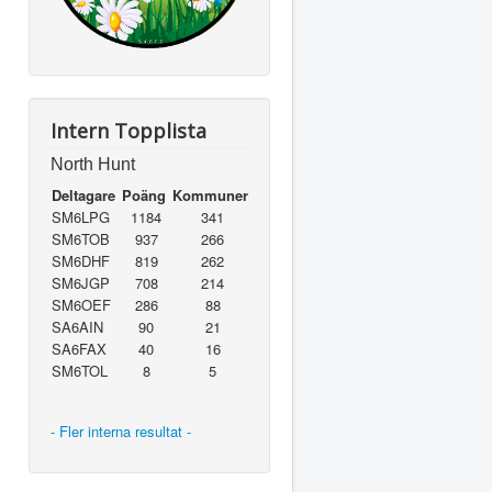
Intern Topplista
North Hunt
Deltagare
Poäng
Kommuner
SM6LPG
1184
341
SM6TOB
937
266
SM6DHF
819
262
SM6JGP
708
214
SM6OEF
286
88
SA6AIN
90
21
SA6FAX
40
16
SM6TOL
8
5
- Fler interna resultat -