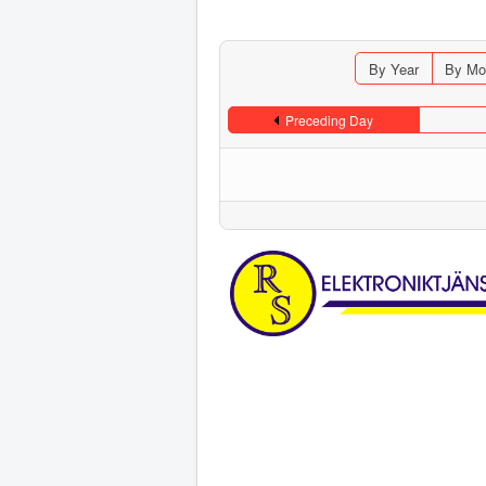
By Year
By Mo
Preceding Day