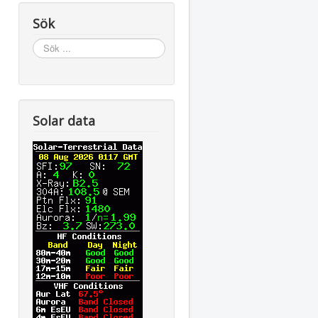
Sök
Sök
...
Solar data