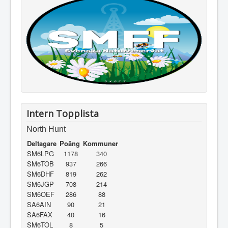
Intern Topplista
North Hunt
Deltagare
Poäng
Kommuner
SM6LPG
1178
340
SM6TOB
937
266
SM6DHF
819
262
SM6JGP
708
214
SM6OEF
286
88
SA6AIN
90
21
SA6FAX
40
16
SM6TOL
8
5