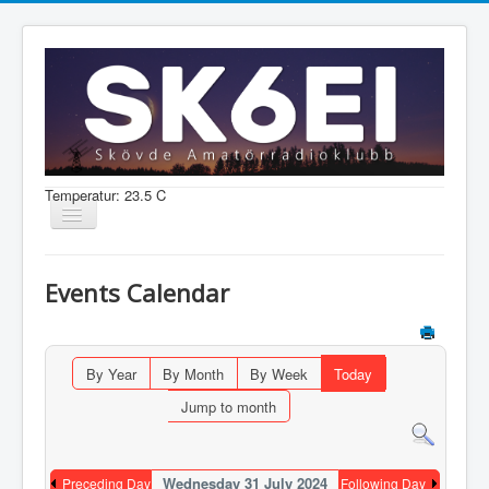
Temperatur: 23.5 C
Visa/dölj
navigering
Nyheter
Events Calendar
Information
Aktiviteter
By Year
By Month
By Week
Today
Medlem
Jump to month
Shop
Wednesday 31 July 2024
Preceding Day
Following Day