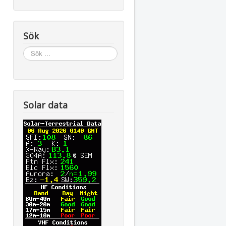
Sök
Sök
...
Solar data