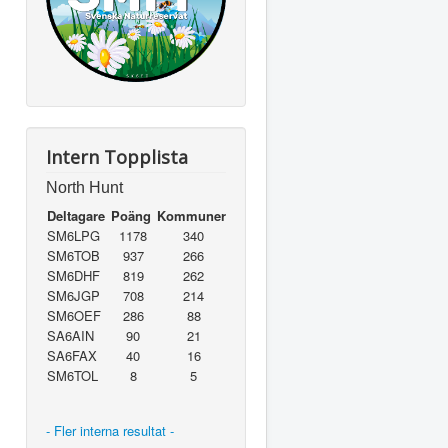
Intern Topplista
North Hunt
Deltagare
Poäng
Kommuner
SM6LPG
1178
340
SM6TOB
937
266
SM6DHF
819
262
SM6JGP
708
214
SM6OEF
286
88
SA6AIN
90
21
SA6FAX
40
16
SM6TOL
8
5
- Fler interna resultat -