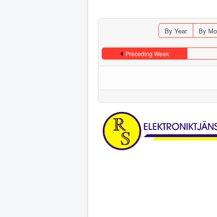
By Year
By Mo
Preceding Week