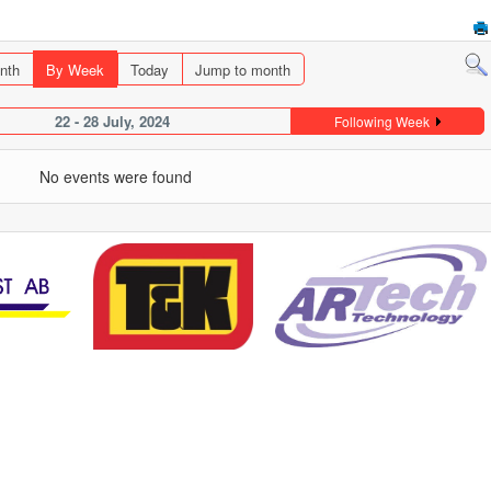
nth
By Week
Today
Jump to month
22 - 28 July, 2024
Following Week
No events were found