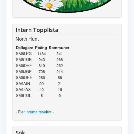
Intern Topplista
North Hunt
Deltagare
Poäng
Kommuner
SM6LPG
1184
341
SM6TOB
943
268
SM6DHF
819
262
SM6JGP
708
214
SM6OEF
286
88
SA6AIN
90
21
SA6FAX
40
16
SM6TOL
8
5
- Fler interna resultat -
Sök