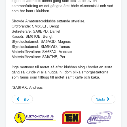
sig in till årsmötet denna gång som fick ta del av en
sammanfattning av det gångna året både ekonomiskt och vad
som har hänt i klubben.
Skövde Amatörradioklubbs sittande styrelse.
Ordförande: SM6OEF, Bengt
Sekreterare: SA6BPD, Daniel
Kassör: SM6TOB, Bengt
Styrelseledamot: SA6AQD, Magnus
Styrelseledamot: SM6BWD, Tomas
Materialförvaltare: SA6FAX, Andreas
Materialförvaltare: SM6THE, Per
Inga motioner till mötet så efter klubban slog i bordet en sista
gång så kunde vi alla hugga in i dom olika smörgåstårtorna
som fanns som tilltugg till mötet samt kaffe och kaka.
/SA6FAX, Andreas
Tillb
Nästa