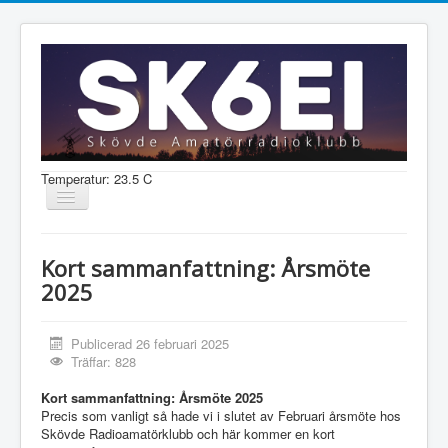
Temperatur: 23.5 C
Visa/dölj
navigering
Nyheter
Kort sammanfattning: Årsmöte
Information
2025
Aktiviteter
Publicerad 26 februari 2025
Medlem
Träffar: 828
Kort sammanfattning: Årsmöte 2025
Precis som vanligt så hade vi i slutet av Februari årsmöte hos
Shop
Skövde Radioamatörklubb och här kommer en kort