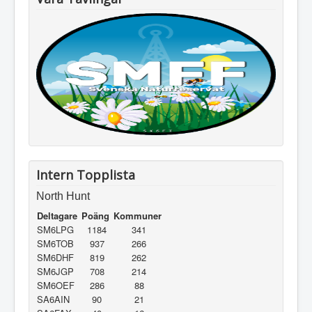
Intern Topplista
North Hunt
Deltagare
Poäng
Kommuner
SM6LPG
1184
341
SM6TOB
937
266
SM6DHF
819
262
SM6JGP
708
214
SM6OEF
286
88
SA6AIN
90
21