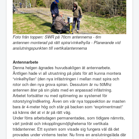
Foto från toppen: SWR på 70cm antennerna - 6m
antennen monterad på rätt spira/vinkelhylla - Planerande vid
anslutningspunkten till vertikalantennerna
Antennarbete
Denna helgen ägnades huvudsakligen åt antennarbete.
Äntligen hade vi all utrustning på plats för att kunna montera
“vinkelhyllan” (den nya infästningen i mellan mast spira och
rotor och den nya grova spiran. Dessutom är nu 50Mhz
antennen åter på sin plats med en anpassad infästning.
Arbetet fortsätter nu med optimering av systemet för
rotorstying/indikering. Även om vår nya toppsektion av masten
bara är 4-meter hög och står på backen som “exprimentmast”
så känns det at vi är på rätt väg.
Under förra arbetsdagen permanentades, som tidigare nämnts,
vårt jordnät och inkopplingsmöjligheterna för vertikala
trådantenner. Ett system som visade sig fungera väl då det
provades under vinterns tester. Nu finns en anslutningslåda där