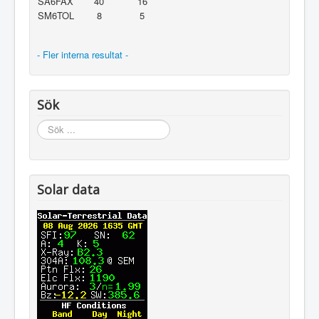
SA6FAX
40
16
SM6TOL
8
5
- Fler interna resultat -
Sök
Sök
...
Solar data