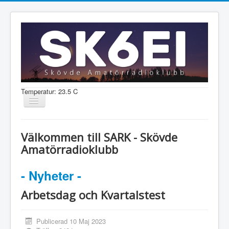
Temperatur: 23.5 C
Visa/dölj
navigering
Nyheter
Välkommen till SARK - Skövde
Information
Amatörradioklubb
Aktiviteter
- Nyheter -
Medlem
Arbetsdag och Kvartalstest
Shop
Publicerad 10 Maj 2023