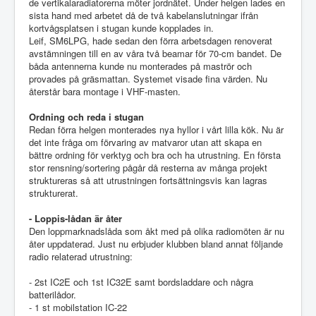
de vertikalaradiatorerna möter jordnätet. Under helgen lades en
sista hand med arbetet då de två kabelanslutningar ifrån
kortvågsplatsen i stugan kunde kopplades in.
Leif, SM6LPG, hade sedan den förra arbetsdagen renoverat
avstämningen till en av våra två beamar för 70-cm bandet. De
båda antennerna kunde nu monterades på maströr och
provades på gräsmattan. Systemet visade fina värden. Nu
återstår bara montage i VHF-masten.
Ordning och reda i stugan
Redan förra helgen monterades nya hyllor i vårt lilla kök. Nu är
det inte fråga om förvaring av matvaror utan att skapa en
bättre ordning för verktyg och bra och ha utrustning. En första
stor rensning/sortering pågår då resterna av många projekt
struktureras så att utrustningen fortsättningsvis kan lagras
strukturerat.
- Loppis-lådan är åter
Den loppmarknadslåda som åkt med på olika radiomöten är nu
åter uppdaterad. Just nu erbjuder klubben bland annat följande
radio relaterad utrustning:
- 2st IC2E och 1st IC32E samt bordsladdare och några
batterilådor.
- 1 st mobilstation IC-22