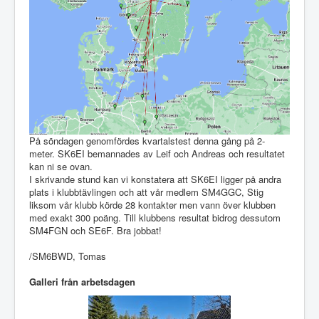
På söndagen genomfördes kvartalstest denna gång på 2-
meter. SK6EI bemannades av Leif och Andreas och resultatet
kan ni se ovan.
I skrivande stund kan vi konstatera att SK6EI ligger på andra
plats i klubbtävlingen och att vår medlem SM4GGC, Stig
liksom vår klubb körde 28 kontakter men vann över klubben
med exakt 300 poäng. Till klubbens resultat bidrog dessutom
SM4FGN och SE6F. Bra jobbat!
/SM6BWD, Tomas
Galleri från arbetsdagen