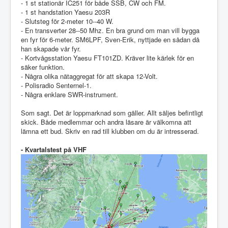
- 1 st stationär IC251 för både SSB, CW och FM.
- 1 st handstation Yaesu 203R
- Slutsteg för 2-meter 10--40 W.
- En transverter 28--50 Mhz. En bra grund om man vill bygga
en fyr för 6-meter. SM6LPF, Sven-Erik, nyttjade en sådan då
han skapade vår fyr.
- Kortvågsstation Yaesu FT101ZD. Kräver lite kärlek för en
säker funktion.
- Några olika nätaggregat för att skapa 12-Volt.
- Polisradio Senternel-1.
- Några enklare SWR-instrument.
Som sagt. Det är loppmarknad som gäller. Allt säljes befintligt
skick. Både medlemmar och andra läsare är välkomna att
lämna ett bud. Skriv en rad till klubben om du är intresserad.
- Kvartalstest på VHF