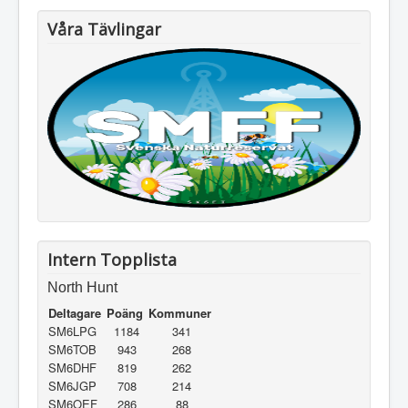
Våra Tävlingar
Intern Topplista
North Hunt
Deltagare
Poäng
Kommuner
SM6LPG
1184
341
SM6TOB
943
268
SM6DHF
819
262
SM6JGP
708
214
SM6OEF
286
88