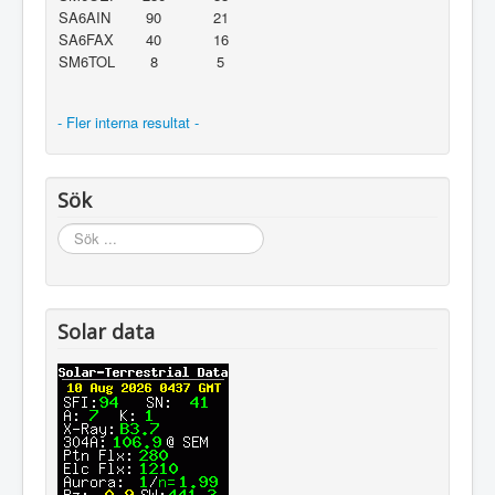
SA6AIN
90
21
SA6FAX
40
16
SM6TOL
8
5
- Fler interna resultat -
Sök
Sök
...
Solar data