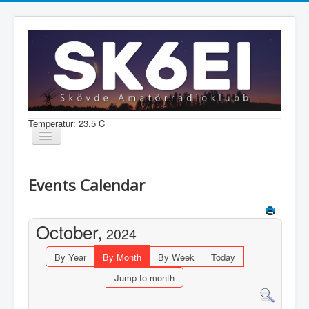
Temperatur: 23.5 C
Visa/dölj
navigering
Nyheter
Events Calendar
Information
Aktiviteter
October,
2024
Medlem
By Year
By Month
By Week
Today
Jump to month
Shop